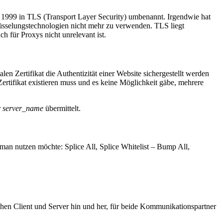
de 1999 in TLS (Transport Layer Security) umbenannt. Irgendwie hat
üsselungstechnologien nicht mehr zu verwenden. TLS liegt
uch für Proxys nicht unrelevant ist.
en Zertifikat die Authentizität einer Website sichergestellt werden
 Zertifikat existieren muss und es keine Möglichkeit gäbe, mehrere
r
server_name
übermittelt.
n nutzen möchte: Splice All, Splice Whitelist – Bump All,
chen Client und Server hin und her, für beide Kommunikationspartner