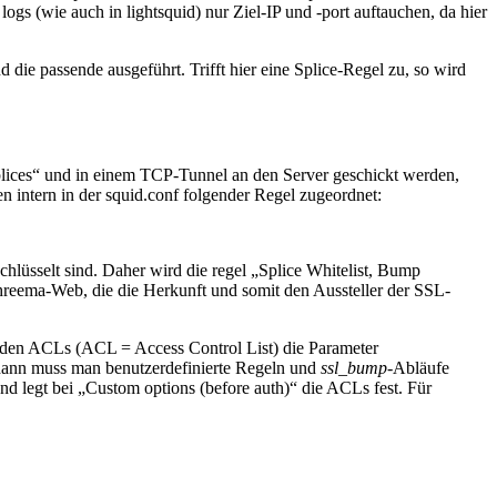
ogs (wie auch in lightsquid) nur Ziel-IP und -port auftauchen, da hier
 die passende ausgeführt. Trifft hier eine Splice-Regel zu, so wird
plices“ und in einem TCP-Tunnel an den Server geschickt werden,
en intern in der squid.conf folgender Regel zugeordnet:
lüsselt sind. Daher wird die regel „Splice Whitelist, Bump
eema-Web, die die Herkunft und somit den Aussteller der SSL-
ei den ACLs (ACL = Access Control List) die Parameter
, dann muss man benutzerdefinierte Regeln und
ssl_bump
-Abläufe
d legt bei „Custom options (before auth)“ die ACLs fest. Für