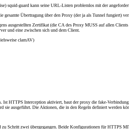
weise) squid-guard kann seine URL-Listen problemlos mit der angeforder
ie gesamte Übertragung über den Proxy (der ja als Tunnel fungiert) vers
gens ausgestellten Zertifikat (die CA des Proxy MUSS auf allen Client
ver und eine zwischen sich und dem Client.
pielsweise clamAV)
s. Ist HTTPS Interception aktiviert, baut der proxy die fake-Verbindu
 wird sie ausgeführt. Die Aktionen, die in den Regeln definiert werden k
d zu Schritt zwei übergegangen. Beide Konfigurationen für HTTPS MITM