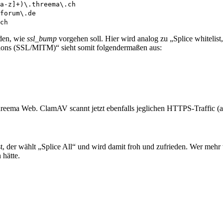
a-z]+)\.threema\.ch
forum\.de
ch
den, wie
ssl_bump
vorgehen soll. Hier wird analog zu „Splice whitelist
tions (SSL/MITM)“ sieht somit folgendermaßen aus:
reema Web. ClamAV scannt jetzt ebenfalls jeglichen HTTPS-Traffic 
t, der wählt „Splice All“ und wird damit froh und zufrieden. Wer meh
 hätte.