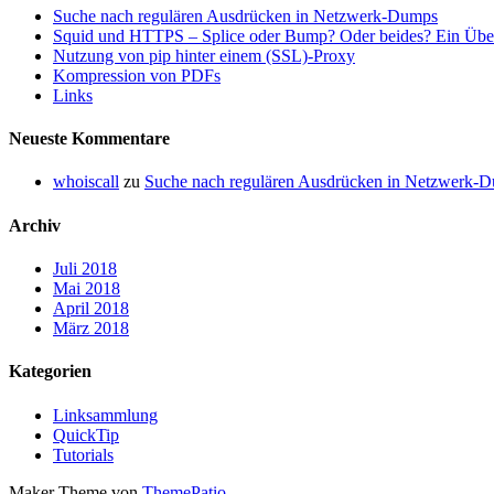
Suche nach regulären Ausdrücken in Netzwerk-Dumps
Squid und HTTPS – Splice oder Bump? Oder beides? Ein Übe
Nutzung von pip hinter einem (SSL)-Proxy
Kompression von PDFs
Links
Neueste Kommentare
whoiscall
zu
Suche nach regulären Ausdrücken in Netzwerk-
Archiv
Juli 2018
Mai 2018
April 2018
März 2018
Kategorien
Linksammlung
QuickTip
Tutorials
Maker Theme von
ThemePatio