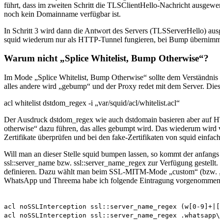
führt, dass im zweiten Schritt die TLSClientHello-Nachricht ausgewert
noch kein Domainname verfügbar ist.
In Schritt 3 wird dann die Antwort des Servers (TLSServerHello) ausge
squid wiederum nur als HTTP-Tunnel fungieren, bei Bump übernimmt
Warum nicht „Splice Whitelist, Bump Otherwise“?
Im Mode „Splice Whitelist, Bump Otherwise“ sollte dem Verständnis 
alles andere wird „gebump“ und der Proxy redet mit dem Server. Dies i
acl whitelist dstdom_regex -i „var/squid/acl/whitelist.acl“
Der Ausdruck dstdom_regex wie auch dstdomain basieren aber auf HTT
otherwise“ dazu führen, das alles gebumpt wird. Das wiederum wir
Zertifikate überprüfen und bei den fake-Zertifikaten von squid einf
Will man an dieser Stelle squid bumpen lassen, so kommt der anfan
ssl::server_name bzw. ssl::server_name_regex zur Verfügung gestellt.
definieren. Dazu wählt man beim SSL-MITM-Mode „custom“ (bzw. „benu
WhatsApp und Threema habe ich folgende Eintragung vorgenommen
acl noSSLInterception ssl::server_name_regex (w[0-9]+|[
acl noSSLInterception ssl::server_name_regex .whatsapp\