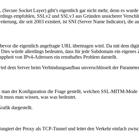
L (Secure Socket Layer) gibt’s eigentlich gar nicht mehr, denn es wur
llerdings empfohlen, SSLv2 und SSLv3 aus Gründen unsicherer Verschl
eiterung, die seit 2003 existiert, ist SNI (Server Name Indicator), die a
 bevor die eigentlich angefragte URL übertragen wird. Da mit dem digital
in. Dies würde allerdings bedeuten, dass für jede Subdomain ein eigenes
ppheit von IPv4-Adressen ein ernsthaftes Problem darstellt.
ird dem Server beim Verbindungsaufbau unverschlüsselt der Paramete
man der Konfiguration die Frage gestellt, welchen SSL-MITM-Mode ma
lt muss man wissen, was was bedeutet.
fik dargestellt.
ungiert der Proxy als TCP-Tunnel und leitet den Verkehr einfach zwis