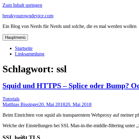
Zum Inhalt springen
breakyourowndevice.com
Ein Blog von Nerds für Nerds und solche, die es mal werden wollen
Hauptmenü
Startseite
Linksammlung
Schlagwort:
ssl
Squid und HTTPS – Splice oder Bump? Od
Tutorials
Matthias Bissinger
20. Mai 2018
20. Mai 2018
Beim Einrichten von squid als transparentem Webproxy auf meiner pfS
Welche der Einstellungen bei SSL Man-in-the-middle-filtering unte
SSL heißt TLS