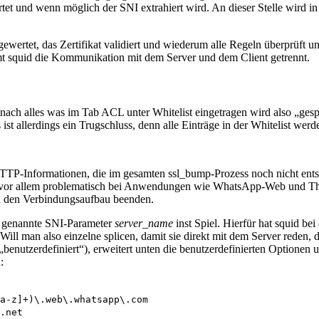
et und wenn möglich der SNI extrahiert wird. An dieser Stelle wird in l
wertet, das Zertifikat validiert und wiederum alle Regeln überprüft und
 squid die Kommunikation mit dem Server und dem Client getrennt.
nach alles was im Tab ACL unter Whitelist eingetragen wird also „ges
st allerdings ein Trugschluss, denn alle Einträge in der Whitelist werd
P-Informationen, die im gesamten ssl_bump-Prozess noch nicht entsch
d vor allem problematisch bei Anwendungen wie WhatsApp-Web und Thr
ach den Verbindungsaufbau beenden.
gs genannte SNI-Parameter
server_name
inst Spiel. Hierfür hat squid b
 Will man also einzelne splicen, damit sie direkt mit dem Server reden
tzerdefiniert“), erweitert unten die benutzerdefinierten Optionen un
:
a-z]+)\.web\.whatsapp\.com
.net