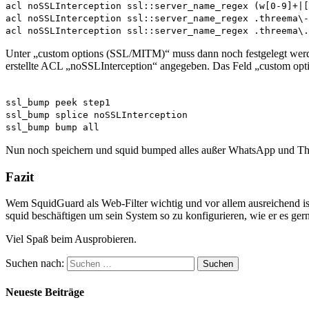
acl noSSLInterception ssl::server_name_regex (w[0-9]+|[
acl noSSLInterception ssl::server_name_regex .threema\-
acl noSSLInterception ssl::server_name_regex .threema\.
Unter „custom options (SSL/MITM)“ muss dann noch festgelegt wer
erstellte ACL „noSSLInterception“ angegeben. Das Feld „custom op
ssl_bump peek step1
ssl_bump splice noSSLInterception
ssl_bump bump all
Nun noch speichern und squid bumped alles außer WhatsApp und Th
Fazit
Wem SquidGuard als Web-Filter wichtig und vor allem ausreichend is
squid beschäftigen um sein System so zu konfigurieren, wie er es gern
Viel Spaß beim Ausprobieren.
Suchen nach:
Neueste Beiträge