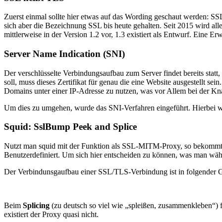
Zuerst einmal sollte hier etwas auf das Wording geschaut werden: SS
sich aber die Bezeichnung SSL bis heute gehalten. Seit 2015 wird a
mittlerweise in der Version 1.2 vor, 1.3 existiert als Entwurf. Eine Erw
Server Name Indication (SNI)
Der verschlüsselte Verbindungsaufbau zum Server findet bereits statt,
soll, muss dieses Zertifikat für genau die eine Website ausgestellt se
Domains unter einer IP-Adresse zu nutzen, was vor Allem bei der Kna
Um dies zu umgehen, wurde das SNI-Verfahren eingeführt. Hierbei w
Squid: SslBump Peek and Splice
Nutzt man squid mit der Funktion als SSL-MITM-Proxy, so bekommt 
Benutzerdefiniert. Um sich hier entscheiden zu können, was man wäh
Der Verbindunsgaufbau einer SSL/TLS-Verbindung ist in folgender Gra
Beim
Splicing
(zu deutsch so viel wie „spleißen, zusammenkleben“) f
existiert der Proxy quasi nicht.