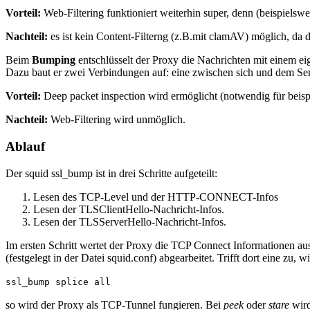
Vorteil:
Web-Filtering funktioniert weiterhin super, denn (beispiels
Nachteil:
es ist kein Content-Filterng (z.B.mit clamAV) möglich, da d
Beim
Bumping
entschlüsselt der Proxy die Nachrichten mit einem ei
Dazu baut er zwei Verbindungen auf: eine zwischen sich und dem Ser
Vorteil:
Deep packet inspection wird ermöglicht (notwendig für beis
Nachteil:
Web-Filtering wird unmöglich.
Ablauf
Der squid ssl_bump ist in drei Schritte aufgeteilt:
Lesen des TCP-Level und der HTTP-CONNECT-Infos
Lesen der TLSClientHello-Nachricht-Infos.
Lesen der TLSServerHello-Nachricht-Infos.
Im ersten Schritt wertet der Proxy die TCP Connect Informationen au
(festgelegt in der Datei squid.conf) abgearbeitet. Trifft dort eine zu,
ssl_bump splice all
so wird der Proxy als TCP-Tunnel fungieren. Bei
peek
oder
stare
wir