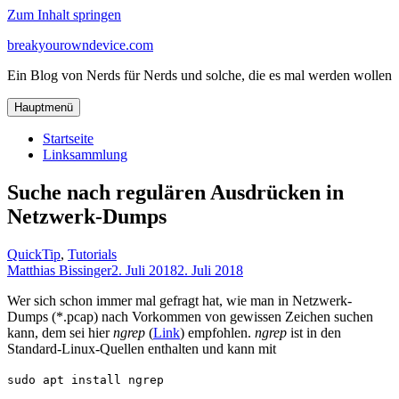
Zum Inhalt springen
breakyourowndevice.com
Ein Blog von Nerds für Nerds und solche, die es mal werden wollen
Hauptmenü
Startseite
Linksammlung
Suche nach regulären Ausdrücken in
Netzwerk-Dumps
QuickTip
,
Tutorials
Matthias Bissinger
2. Juli 2018
2. Juli 2018
Wer sich schon immer mal gefragt hat, wie man in Netzwerk-
Dumps (*.pcap) nach Vorkommen von gewissen Zeichen suchen
kann, dem sei hier
ngrep
(
Link
) empfohlen.
ngrep
ist in den
Standard-Linux-Quellen enthalten und kann mit
sudo apt install ngrep