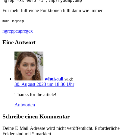
ngrep -xX 0045 -I /tmp/mydump.dmp
Für mehr hilfreiche Funktionen hilft dann wie immer
man ngrep
ngrep
pcap
regex
Eine Antwort
whoiscall
sagt:
30. August 2023 um 18:36 Uhr
Thanks for the article!
Antworten
Schreibe einen Kommentar
Deine E-Mail-Adresse wird nicht veröffentlicht.
Erforderliche
Felder sind mit
*
markiert