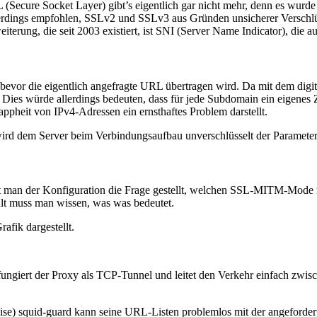
L (Secure Socket Layer) gibt’s eigentlich gar nicht mehr, denn es wur
llerdings empfohlen, SSLv2 und SSLv3 aus Gründen unsicherer Verschl
eiterung, die seit 2003 existiert, ist SNI (Server Name Indicator), die a
 bevor die eigentlich angefragte URL übertragen wird. Da mit dem digital
in. Dies würde allerdings bedeuten, dass für jede Subdomain ein eigenes
ppheit von IPv4-Adressen ein ernsthaftes Problem darstellt.
ird dem Server beim Verbindungsaufbau unverschlüsselt der Paramete
man der Konfiguration die Frage gestellt, welchen SSL-MITM-Mode ma
lt muss man wissen, was was bedeutet.
fik dargestellt.
ungiert der Proxy als TCP-Tunnel und leitet den Verkehr einfach zwis
weise) squid-guard kann seine URL-Listen problemlos mit der angeforder