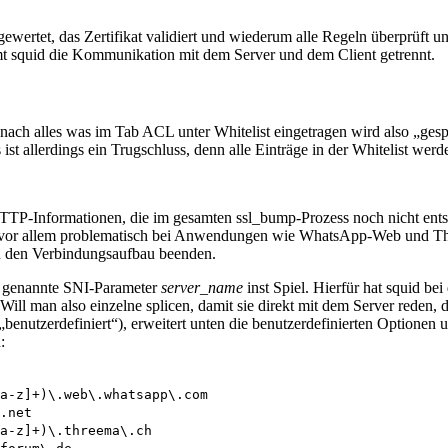
wertet, das Zertifikat validiert und wiederum alle Regeln überprüft und
 squid die Kommunikation mit dem Server und dem Client getrennt.
nach alles was im Tab ACL unter Whitelist eingetragen wird also „ges
st allerdings ein Trugschluss, denn alle Einträge in der Whitelist werd
P-Informationen, die im gesamten ssl_bump-Prozess noch nicht entsch
d vor allem problematisch bei Anwendungen wie WhatsApp-Web und Thr
ach den Verbindungsaufbau beenden.
gs genannte SNI-Parameter
server_name
inst Spiel. Hierfür hat squid b
 Will man also einzelne splicen, damit sie direkt mit dem Server reden
tzerdefiniert“), erweitert unten die benutzerdefinierten Optionen un
:
a-z]+)\.web\.whatsapp\.com
.net
a-z]+)\.threema\.ch