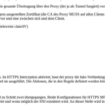
ie gesamte Übertragung über den Proxy (der ja als Tunnel fungiert) vers
gens ausgestellten Zertifikat (die CA des Proxy MUSS auf allen Client
ver und eine zwischen sich und dem Client.
pielsweise clamAV)
s. Ist HTTPS Interception aktiviert, baut der proxy die fake-Verbindu
 wird sie ausgeführt. Die Aktionen, die in den Regeln definiert werden k
d zu Schritt zwei übergegangen. Beide Konfigurationen für HTTPS MITM
et und wenn möglich der SNI extrahiert wird. An dieser Stelle wird in l