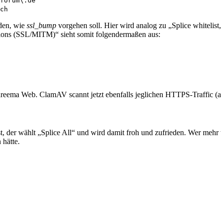
forum\.de
ch
den, wie
ssl_bump
vorgehen soll. Hier wird analog zu „Splice whitelist
tions (SSL/MITM)“ sieht somit folgendermaßen aus:
reema Web. ClamAV scannt jetzt ebenfalls jeglichen HTTPS-Traffic 
t, der wählt „Splice All“ und wird damit froh und zufrieden. Wer meh
 hätte.