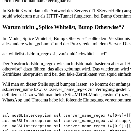
noch kein Domainname verfügbar ist.
In Schritt 3 wird dann die Antwort des Servers (TLSServerHello) ausge
squid wiederum nur als HTTP-Tunnel fungieren, bei Bump übernimmt
Warum nicht „Splice Whitelist, Bump Otherwise“?
Im Mode „Splice Whitelist, Bump Otherwise“ sollte dem Verständnis 
alles andere wird „gebump“ und der Proxy redet mit dem Server. Dies i
acl whitelist dstdom_regex -i „var/squid/acl/whitelist.acl“
Der Ausdruck dstdom_regex wie auch dstdomain basieren aber auf HTT
otherwise“ dazu führen, das alles gebumpt wird. Das wiederum wir
Zertifikate überprüfen und bei den fake-Zertifikaten von squid einf
Will man an dieser Stelle squid bumpen lassen, so kommt der anfan
ssl::server_name bzw. ssl::server_name_regex zur Verfügung gestellt.
definieren. Dazu wählt man beim SSL-MITM-Mode „custom“ (bzw. „benu
WhatsApp und Threema habe ich folgende Eintragung vorgenommen
acl noSSLInterception ssl::server_name_regex (w[0-9]+|[
acl noSSLInterception ssl::server_name_regex .whatsapp\
acl noSSLInterception ssl::server_name_regex (w[0-9]+|[