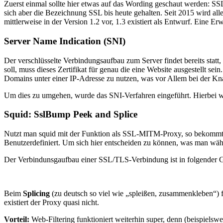
Zuerst einmal sollte hier etwas auf das Wording geschaut werden: SS
sich aber die Bezeichnung SSL bis heute gehalten. Seit 2015 wird a
mittlerweise in der Version 1.2 vor, 1.3 existiert als Entwurf. Eine Erw
Server Name Indication (SNI)
Der verschlüsselte Verbindungsaufbau zum Server findet bereits statt,
soll, muss dieses Zertifikat für genau die eine Website ausgestellt se
Domains unter einer IP-Adresse zu nutzen, was vor Allem bei der Kna
Um dies zu umgehen, wurde das SNI-Verfahren eingeführt. Hierbei w
Squid: SslBump Peek and Splice
Nutzt man squid mit der Funktion als SSL-MITM-Proxy, so bekommt 
Benutzerdefiniert. Um sich hier entscheiden zu können, was man wäh
Der Verbindunsgaufbau einer SSL/TLS-Verbindung ist in folgender Gra
Beim
Splicing
(zu deutsch so viel wie „spleißen, zusammenkleben“) f
existiert der Proxy quasi nicht.
Vorteil:
Web-Filtering funktioniert weiterhin super, denn (beispiels