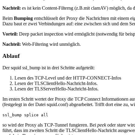
Nachteil:
es ist kein Content-Filterng (z.B.mit clamAV) möglich, da d
Beim
Bumping
entschlüsselt der Proxy die Nachrichten mit einem ei
Dazu baut er zwei Verbindungen auf: eine zwischen sich und dem Ser
Vorteil:
Deep packet inspection wird ermöglicht (notwendig für beis
Nachteil:
Web-Filtering wird unmöglich.
Ablauf
Der squid ssl_bump ist in drei Schritte aufgeteilt:
Lesen des TCP-Level und der HTTP-CONNECT-Infos
Lesen der TLSClientHello-Nachricht-Infos.
Lesen der TLSServerHello-Nachricht-Infos.
Im ersten Schritt wertet der Proxy die TCP Connect Informationen au
(festgelegt in der Datei squid.conf) abgearbeitet. Trifft dort eine zu,
ssl_bump splice all
so wird der Proxy als TCP-Tunnel fungieren. Bei
peek
oder
stare
wir
führt, dass im zweiten Schritt die TLSClientHello-Nachricht ausgewert