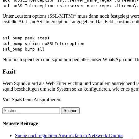
acl noSSLInterception ssl::server_name_regex .threema\-
acl noSSLInterception ssl::server_name_regex .threema\.
Unter „custom options (SSL/MITM)“ muss dann noch festgelegt wer
erstellte ACL „noSSLInterception“ angegeben. Das Feld „custom op
ssl_bump peek step1
ssl_bump splice noSSLInterception
ssl_bump bump all
Nun noch speichern und squid bumped alles außer WhatsApp und Th
Fazit
Wem SquidGuard als Web-Filter wichtig und vor allem ausreichend is
squid beschäftigen um sein System so zu konfigurieren, wie er es gern
Viel Spaß beim Ausprobieren.
Suchen
nach:
Neueste Beiträge
Suche nach regulären Ausdrücken in Netzwerk-Dumps