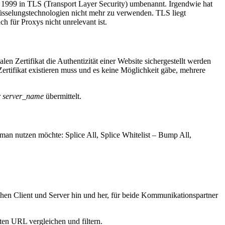
de 1999 in TLS (Transport Layer Security) umbenannt. Irgendwie hat
üsselungstechnologien nicht mehr zu verwenden. TLS liegt
uch für Proxys nicht unrelevant ist.
en Zertifikat die Authentizität einer Website sichergestellt werden
 Zertifikat existieren muss und es keine Möglichkeit gäbe, mehrere
r
server_name
übermittelt.
n nutzen möchte: Splice All, Splice Whitelist – Bump All,
chen Client und Server hin und her, für beide Kommunikationspartner
ten URL vergleichen und filtern.