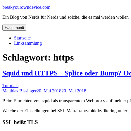
Zum
breakyourowndevice.com
Inhalt
Ein Blog von Nerds für Nerds und solche, die es mal werden wollen
springen
Hauptmenü
Startseite
Linksammlung
Schlagwort:
https
Squid und HTTPS – Splice oder Bump? Od
Tutorials
Matthias Bissinger
20. Mai 2018
20. Mai 2018
Beim Einrichten von squid als transparentem Webproxy auf meiner pfS
Welche der Einstellungen bei SSL Man-in-the-middle-filtering unte
SSL heißt TLS